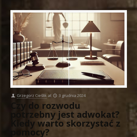
Grzegorz Cieślik
at
3 grudnia 2024
Czy do rozwodu
potrzebny jest adwokat?
Kiedy warto skorzystać z
pomocy?