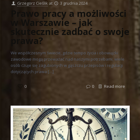
Grzegorz Cieślik
at
3 grudnia 2024
Prawo pracy a możliwości
w Warszawie – jak
skutecznie zadbać o swoje
prawa?
We współczesnym świecie, gdzie tempo życia i obowiązki
zawodowe mogą przeważać nad naszymi potrzebami, wiele
osób czuje się zagubionych w gąszczu przepisów i regulacji
dotyczących prawa […]
0
0
Read more