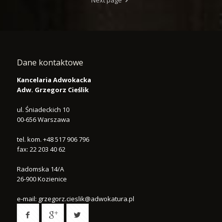
Next page
Dane kontaktowe
Kancelaria Adwokacka
Adw. Grzegorz Cieślik
ul. Śniadeckich 10
00-656
Warszawa
tel.
kom. +48 517 906 796
fax:
22 203 40 62
Radomska 14/A
26-900
Kozienice
e-mail:
grzegorz.cieslik@adwokatura.pl