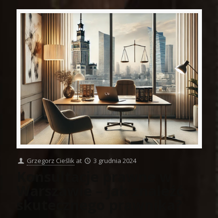
Grzegorz Cieślik
at
3 grudnia 2024
Konsultacje prawne w
Warszawie – jak znaleźć
skutecznego prawnika?