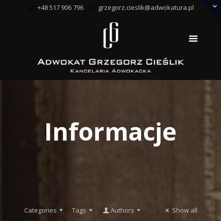
+48 517 906 796
grzegorz.cieslik@adwokatura.pl
Informacje
Categories
Tags
Authors
Show all