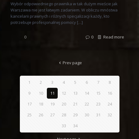
Wybór odpowiedniego prawnika w tak dużym mieście jak
Warszawa nie jest łatwym zadaniem. W obliczu mnóstwa
kancelarii prawnych i różnych specjalizacji każdy, kto
potrzebuje profesjonalnej pomocy […]
0
0
Read more
Prev page
1
2
3
4
5
6
7
8
9
10
11
12
13
14
15
16
17
18
19
20
21
22
23
24
25
26
27
28
29
30
31
32
33
34