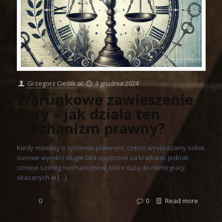
Grzegorz Cieślik
at
3 grudnia 2024
Warunkowe zawieszenie
kary – jak działa ten
mechanizm prawny?
Kiedy mówimy o systemie prawnym, często wyobrażamy sobie
surowe wyroki i długie lata spędzone za kratkami. Jednak
istnieje szereg mechanizmów, które dążą do reintegracji
skazanych w […]
0
0
Read more