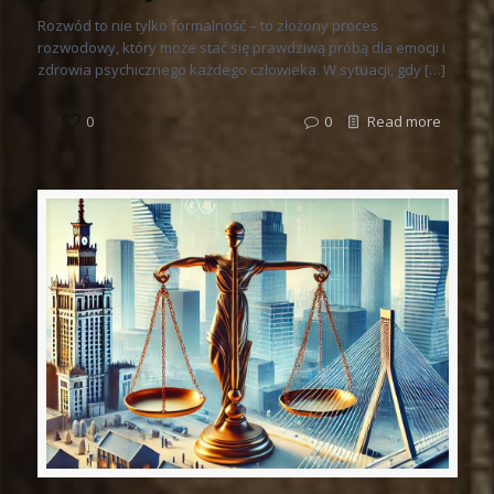
Rozwód to nie tylko formalność – to złożony proces
rozwodowy, który może stać się prawdziwą próbą dla emocji i
zdrowia psychicznego każdego człowieka. W sytuacji, gdy […]
0
0
Read more