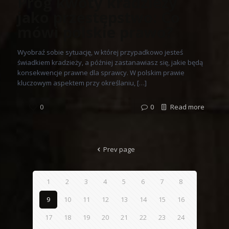
Próg kwoty kradzieży
jako przestępstwo: Co
mówi polskie prawo?
Wyobraź sobie sytuację, w której przypadkowo jesteś
świadkiem kradzieży, a później zastanawiasz się, jakie będą
konsekwencje prawne dla sprawcy. W polskim prawie
kluczowym aspektem przy określaniu, […]
0
0
Read more
Prev page
1
2
3
4
5
6
7
8
9
10
11
12
13
14
15
16
17
18
19
20
21
22
23
24