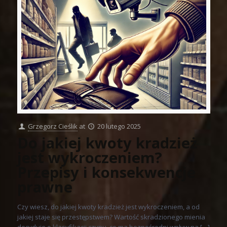
Grzegorz Cieślik
at
20 lutego 2025
Do jakiej kwoty kradzież
jest wykroczeniem?
Przepisy i konsekwencje
prawne
Czy wiesz, do jakiej kwoty kradzież jest wykroczeniem, a od
jakiej staje się przestępstwem? Wartość skradzionego mienia