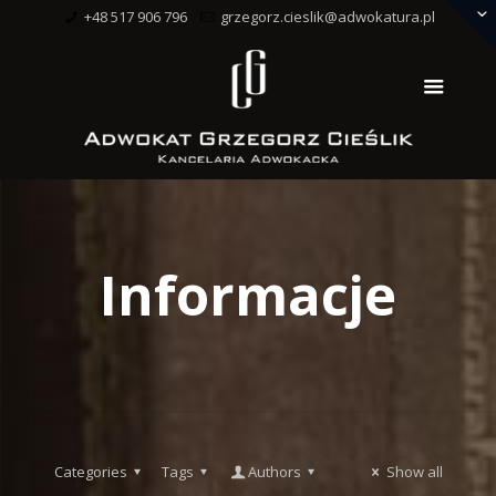
+48 517 906 796
grzegorz.cieslik@adwokatura.pl
Informacje
Categories
Tags
Authors
Show all