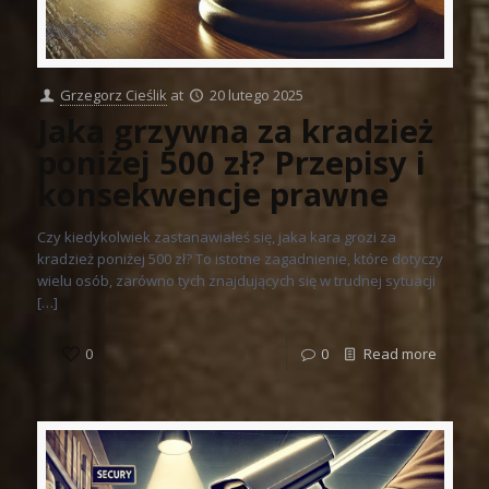
Grzegorz Cieślik
at
20 lutego 2025
Jaka grzywna za kradzież
poniżej 500 zł? Przepisy i
konsekwencje prawne
Czy kiedykolwiek zastanawiałeś się, jaka kara grozi za
kradzież poniżej 500 zł? To istotne zagadnienie, które dotyczy
wielu osób, zarówno tych znajdujących się w trudnej sytuacji
[…]
0
0
Read more