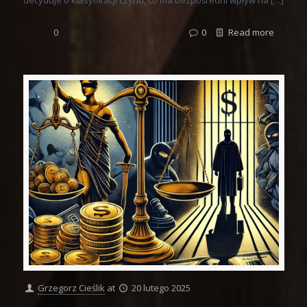
decyduje o klasyfikacji czynu, co ma bezpośredni wpływ na […]
0
0
Read more
Grzegorz Cieślik
at
20 lutego 2025