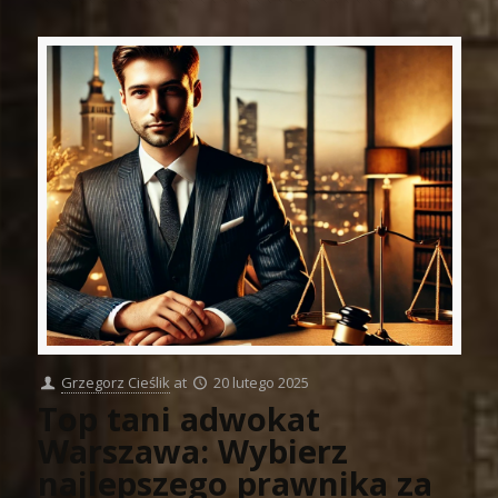
Grzegorz Cieślik
at
20 lutego 2025
Top tani adwokat
Warszawa: Wybierz
najlepszego prawnika za