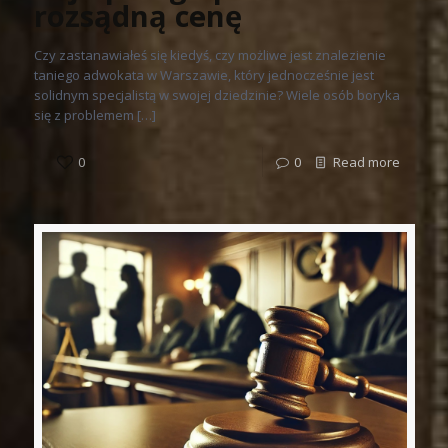
rozsądną cenę
Czy zastanawiałeś się kiedyś, czy możliwe jest znalezienie
taniego adwokata w Warszawie, który jednocześnie jest
solidnym specjalistą w swojej dziedzinie? Wiele osób boryka
się z problemem […]
0
0
Read more