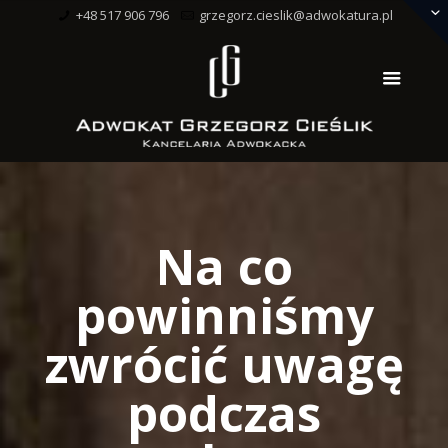
+48 517 906 796
grzegorz.cieslik@adwokatura.pl
Na co
powinniśmy
zwrócić uwagę
podczas