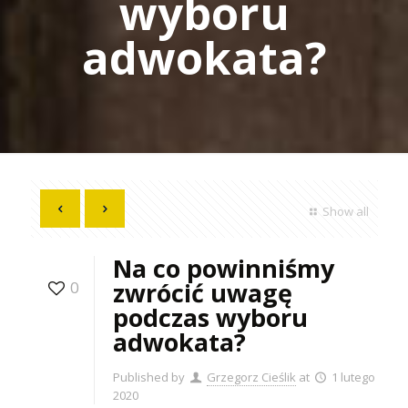
wyboru
adwokata?
Show all
Na co powinniśmy
zwrócić uwagę
0
podczas wyboru
adwokata?
Published by
Grzegorz Cieślik
at
1 lutego
2020