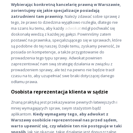
Wybierając konkretną kancelarię prawną w Warszawie,
zorientujmy się jakie specjalizacje posiadają
zatrudnieni tam prawnicy
. Należy zdawać sobie sprawę z
tego, że prawo to dziedzina wyjątkowo rozległa, dlatego nie
ma szans ku temu, aby każdy
adwokat
mógł pochwalić się
doskonałą wiedzą z każdej jej gałęzi. Powinniśmy zatem
postawić na prawnika, specjalizującego się w sprawach, które
są podobne do tej naszej. Dzięki temu, zyskamy pewność, że
posiada on kompetencje, a także przygotowanie do
prowadzenia tego typu sprawy. Adwokat powinien
zaprezentować nam swą strategię działania w związku z
prowadzeniem sprawy, ale też na pewno nie będzie tracił
czasu na to, aby uzupełniać swe braki dotyczącej danego
odłamu prawa.
Osobista reprezentacja klienta w sądzie
Znaną praktyką jest przekazywanie pewnych łatwiejszych i
mniej wymagających spraw, swym stażystom bądź
aplikantom.
Kiedy wymagamy tego, aby adwokat z
Warszawy osobiście reprezentował nas przed sądem,
warto upewnić się, czy właśnie ten nie postępuje w taki
sposób
. Jak się okazuje, takie działanie jest dopuszczalne