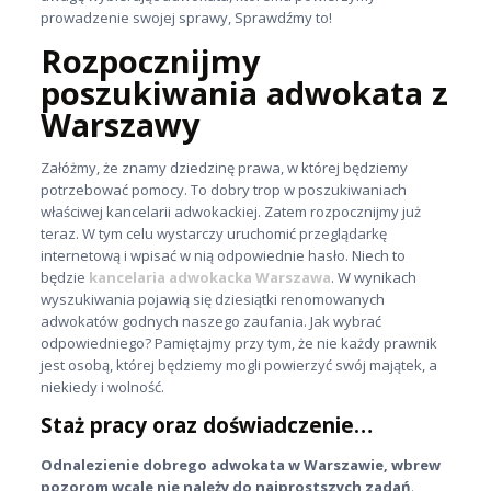
prowadzenie swojej sprawy, Sprawdźmy to!
Rozpocznijmy
poszukiwania adwokata z
Warszawy
Załóżmy, że znamy dziedzinę prawa, w której będziemy
potrzebować pomocy. To dobry trop w poszukiwaniach
właściwej kancelarii adwokackiej. Zatem rozpocznijmy już
teraz. W tym celu wystarczy uruchomić przeglądarkę
internetową i wpisać w nią odpowiednie hasło. Niech to
będzie
kancelaria adwokacka Warszawa
. W wynikach
wyszukiwania pojawią się dziesiątki renomowanych
adwokatów godnych naszego zaufania. Jak wybrać
odpowiedniego? Pamiętajmy przy tym, że nie każdy prawnik
jest osobą, której będziemy mogli powierzyć swój majątek, a
niekiedy i wolność.
Staż pracy oraz doświadczenie…
Odnalezienie dobrego adwokata w Warszawie, wbrew
pozorom wcale nie należy do najprostszych zadań
.