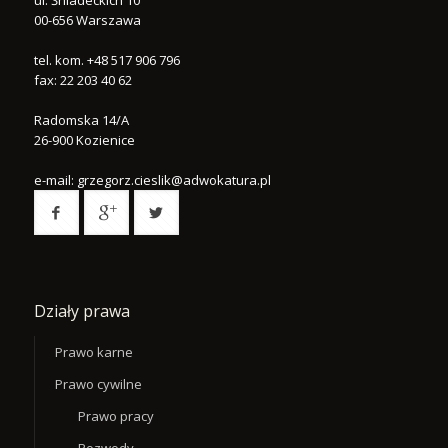
ul. Śniadeckich 10
00-656
Warszawa
tel.
kom. +48 517 906 796
fax:
22 203 40 62
Radomska 14/A
26-900
Kozienice
e-mail:
grzegorz.cieslik@adwokatura.pl
Działy prawa
Prawo karne
Prawo cywilne
Prawo pracy